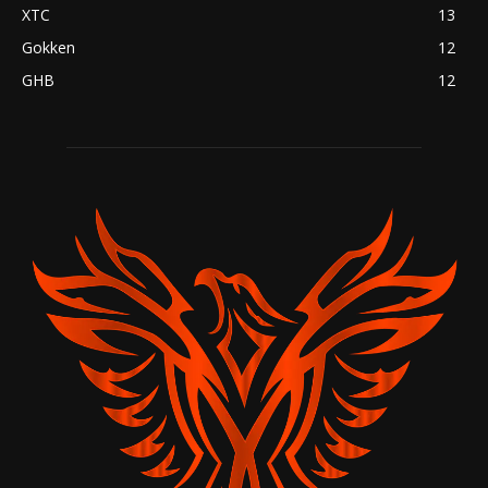
XTC
13
Gokken
12
GHB
12