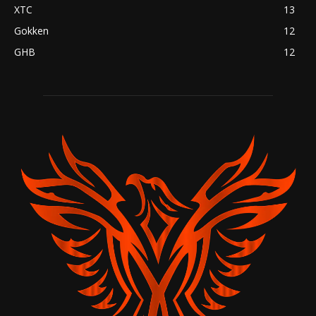
XTC
13
Gokken
12
GHB
12