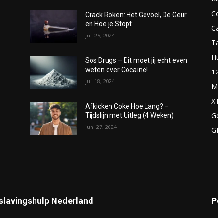
C
Crack Roken: Het Gevoel, De Geur
en Hoe je Stopt
C
juli 25, 2024
T
H
Sos Drugs – Dit moet jij echt even
weten over Cocaïne!
1
juli 18, 2024
M
X
Afkicken Coke Hoe Lang? –
G
Tijdslijn met Uitleg (4 Weken)
juni 27, 2024
G
slavingshulp Nederland
P