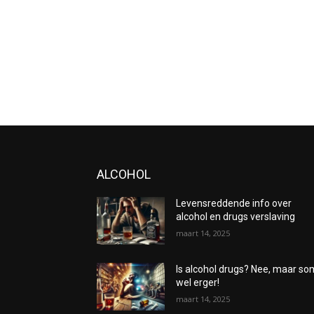
ALCOHOL
Levensreddende info over
alcohol en drugs verslaving
maart 14, 2025
Is alcohol drugs? Nee, maar s
wel erger!
maart 14, 2025