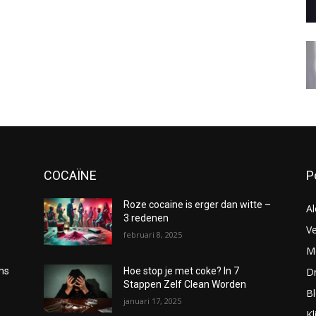
COCAÏNE
P
Roze cocaine is erger dan witte –
Al
3 redenen
Ve
februari 8, 2025
Me
D
oms
Hoe stop je met coke? In 7
Stappen Zelf Clean Worden
B
januari 17, 2025
Kl