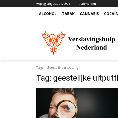
vrijdag, augustus 7, 2026
Aanmelden
ALCOHOL
TABAK
CANNABIS
COCAÏ
Tags
Geestelijke uitputting
Tag:
geestelijke uitputt