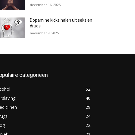
december 16, 2025
Dopamine kicks halen uit seks en
drugs
november 9, 2025
opulaire categorieën
cohol
52
rslaving
40
dicijnen
29
rugs
24
log
22
iniek
21