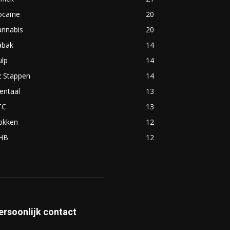
ocaïne
20
annabis
20
abak
14
ulp
14
2 Stappen
14
entaal
13
TC
13
okken
12
HB
12
ersoonlijk contact