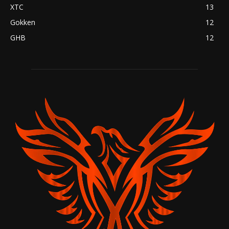
XTC
13
Gokken
12
GHB
12