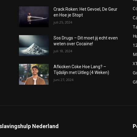
C
Crack Roken: Het Gevoel, De Geur
en Hoe je Stopt
C
juli 25, 2024
T
H
Sos Drugs – Dit moet jij echt even
weten over Cocaïne!
1
juli 18, 2024
M
X
Afkicken Coke Hoe Lang? –
G
Tijdslijn met Uitleg (4 Weken)
juni 27, 2024
G
slavingshulp Nederland
P