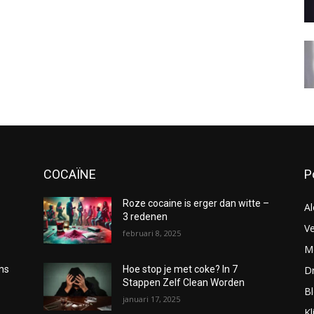
COCAÏNE
P
Roze cocaine is erger dan witte –
Al
3 redenen
Ve
februari 8, 2025
Me
D
oms
Hoe stop je met coke? In 7
Stappen Zelf Clean Worden
B
januari 17, 2025
Kl