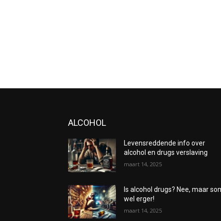
ALCOHOL
Levensreddende info over
alcohol en drugs verslaving
maart 14, 2025
Is alcohol drugs? Nee, maar s
wel erger!
maart 14, 2025