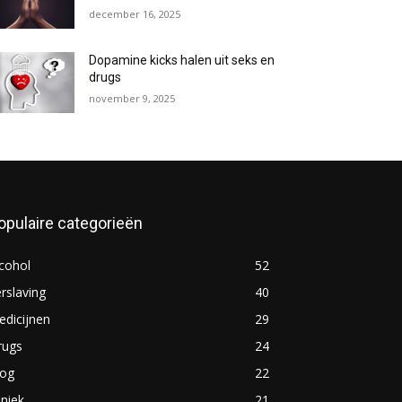
december 16, 2025
Dopamine kicks halen uit seks en
drugs
november 9, 2025
opulaire categorieën
cohol
52
rslaving
40
dicijnen
29
rugs
24
log
22
iniek
21