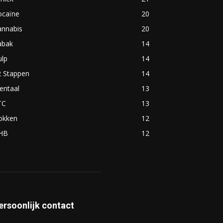
ocaïne
20
annabis
20
abak
14
ulp
14
2 Stappen
14
entaal
13
TC
13
okken
12
HB
12
ersoonlijk contact