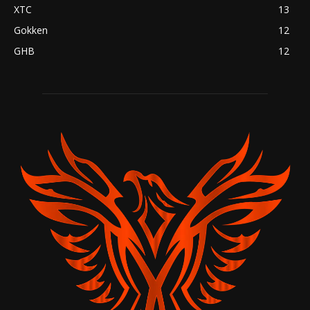
XTC
13
Gokken
12
GHB
12