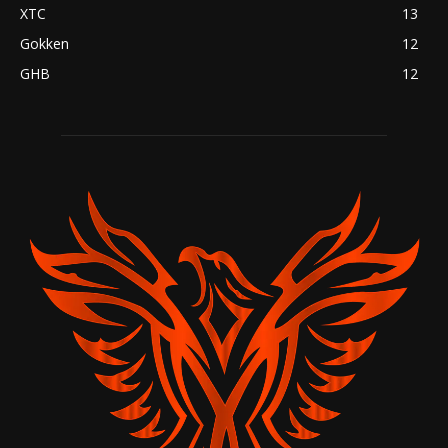
XTC
13
Gokken
12
GHB
12