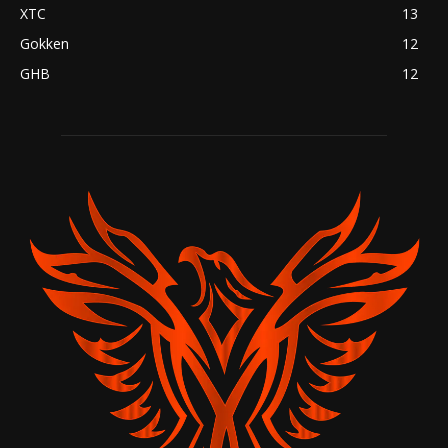
XTC
13
Gokken
12
GHB
12