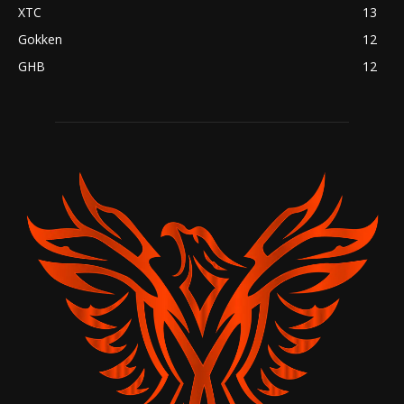
XTC
13
Gokken
12
GHB
12