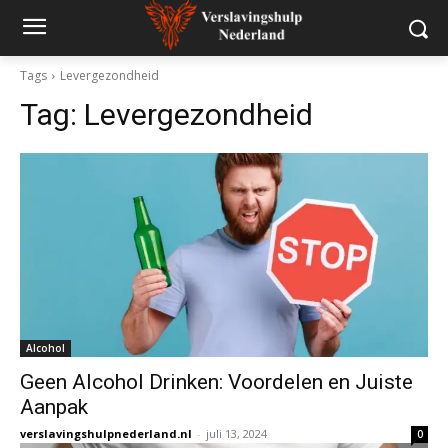
Tags
Levergezondheid
Tag:
Levergezondheid
Alcohol
Geen Alcohol Drinken: Voordelen en Juiste
Aanpak
verslavingshulpnederland.nl
-
juli 13, 2024
0