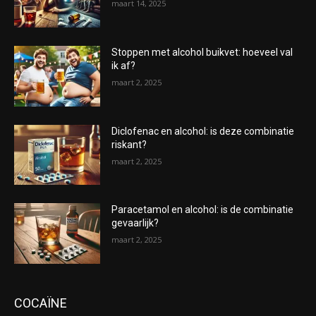
maart 14, 2025
Stoppen met alcohol buikvet: hoeveel val
ik af?
maart 2, 2025
Diclofenac en alcohol: is deze combinatie
riskant?
maart 2, 2025
Paracetamol en alcohol: is de combinatie
gevaarlijk?
maart 2, 2025
COCAÏNE