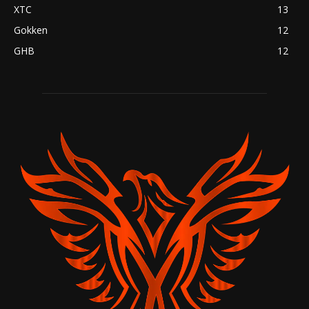
XTC
13
Gokken
12
GHB
12