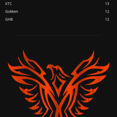
XTC
13
Gokken
12
GHB
12