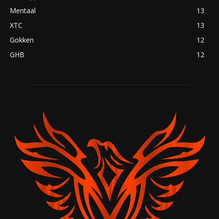
Mentaal
13
XTC
13
Gokken
12
GHB
12