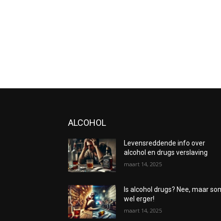
ALCOHOL
Levensreddende info over
alcohol en drugs verslaving
maart 14, 2025
Is alcohol drugs? Nee, maar s
wel erger!
maart 14, 2025