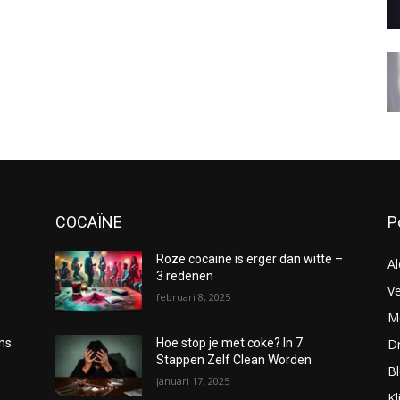
COCAÏNE
P
Roze cocaine is erger dan witte –
Al
3 redenen
Ve
februari 8, 2025
Me
D
oms
Hoe stop je met coke? In 7
Stappen Zelf Clean Worden
B
januari 17, 2025
Kl