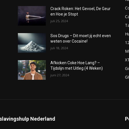
C
Crack Roken: Het Gevoel, De Geur
en Hoe je Stopt
C
juli 25, 2024
T
H
Sos Drugs – Dit moet jij echt even
weten over Cocaïne!
1
juli 18, 2024
M
X
Afkicken Coke Hoe Lang? –
G
Tijdslijn met Uitleg (4 Weken)
juni 27, 2024
G
slavingshulp Nederland
P