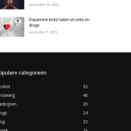
december 16, 2025
Dopamine kicks halen uit seks en
drugs
november 9, 2025
opulaire categorieën
cohol
52
rslaving
40
dicijnen
29
rugs
24
log
22
iniek
21