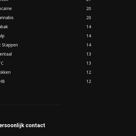
ocaïne
20
annabis
20
abak
14
ulp
14
2 Stappen
14
entaal
13
TC
13
okken
12
HB
12
ersoonlijk contact