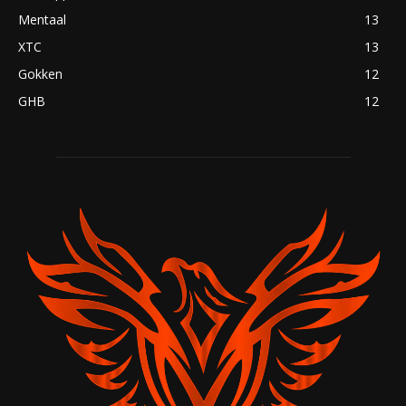
Mentaal
13
XTC
13
Gokken
12
GHB
12