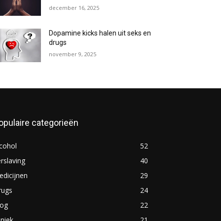
december 16, 2025
Dopamine kicks halen uit seks en
drugs
november 9, 2025
opulaire categorieën
cohol
52
rslaving
40
dicijnen
29
rugs
24
log
22
iniek
21