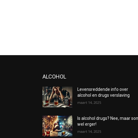
ALCOHOL
Levensreddende info over
alcohol en drugs verslaving
maart 14, 2025
Is alcohol drugs? Nee, maar s
wel erger!
maart 14, 2025