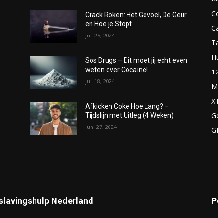
C
Crack Roken: Het Gevoel, De Geur
en Hoe je Stopt
C
juli 25, 2024
T
H
Sos Drugs – Dit moet jij echt even
weten over Cocaïne!
1
juli 18, 2024
M
X
Afkicken Coke Hoe Lang? –
G
Tijdslijn met Uitleg (4 Weken)
juni 27, 2024
G
slavingshulp Nederland
P