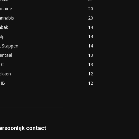
ocaïne
20
annabis
20
abak
14
ulp
14
2 Stappen
14
entaal
13
TC
13
okken
12
HB
12
ersoonlijk contact