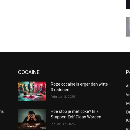
COCAÏNE
P
Roze cocaine is erger dan witte –
Al
3 redenen
Ve
februari 8, 2025
Me
D
oms
Hoe stop je met coke? In 7
Stappen Zelf Clean Worden
B
januari 17, 2025
Kl