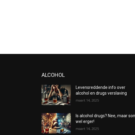
ALCOHOL
Levensreddende info over
alcohol en drugs verslaving
maart 14, 2025
Is alcohol drugs? Nee, maar s
wel erger!
maart 14, 2025