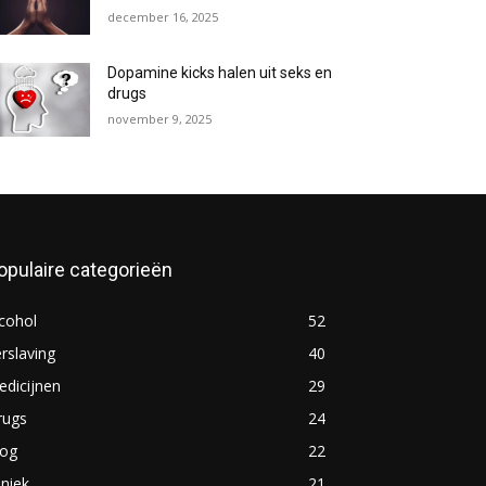
december 16, 2025
Dopamine kicks halen uit seks en
drugs
november 9, 2025
opulaire categorieën
cohol
52
rslaving
40
dicijnen
29
rugs
24
log
22
iniek
21