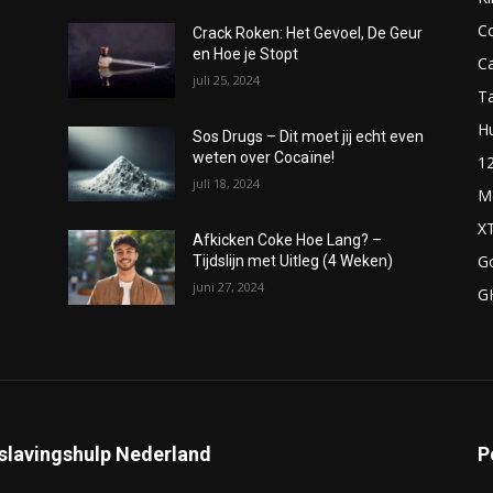
C
Crack Roken: Het Gevoel, De Geur
en Hoe je Stopt
C
juli 25, 2024
T
H
Sos Drugs – Dit moet jij echt even
weten over Cocaïne!
1
juli 18, 2024
M
X
Afkicken Coke Hoe Lang? –
G
Tijdslijn met Uitleg (4 Weken)
juni 27, 2024
G
slavingshulp Nederland
P