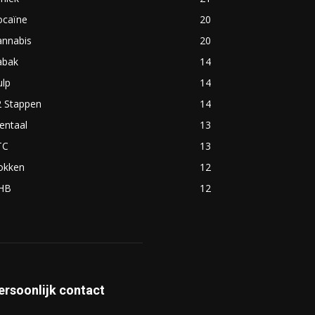
ocaïne
20
annabis
20
abak
14
ulp
14
2 Stappen
14
entaal
13
TC
13
okken
12
HB
12
ersoonlijk contact