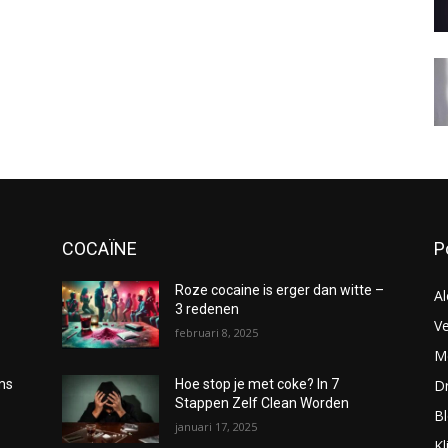
COCAÏNE
P
Roze cocaine is erger dan witte –
Al
3 redenen
Ve
februari 8, 2025
Me
D
oms
Hoe stop je met coke? In 7
Stappen Zelf Clean Worden
B
januari 17, 2025
Kl