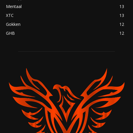
Mentaal
13
XTC
13
Gokken
12
GHB
12