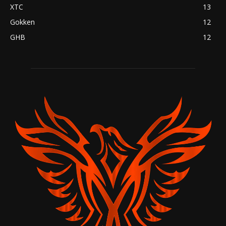
XTC
13
Gokken
12
GHB
12