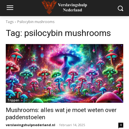
Tags
Psilocybin mushrooms
Tag:
psilocybin mushrooms
Trippen
Mushrooms: alles wat je moet weten over
paddenstoelen
verslavingshulpnederland.nl
-
februari 14, 2025
0