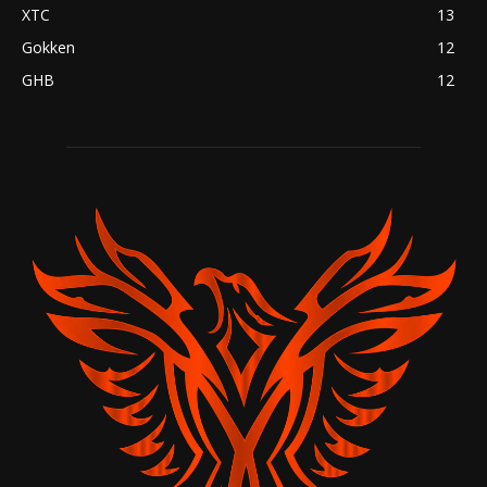
XTC
13
Gokken
12
GHB
12