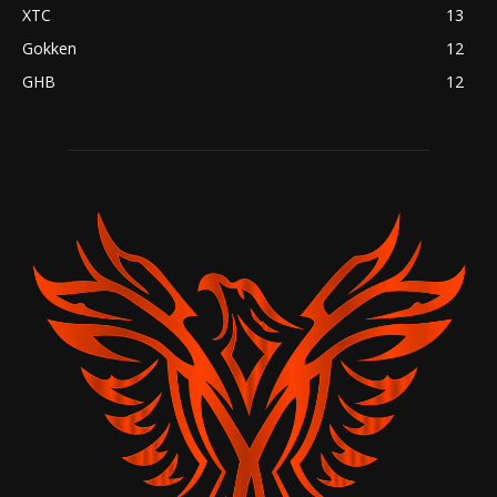
XTC
13
Gokken
12
GHB
12