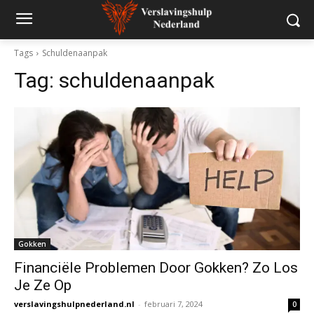
Tags
Schuldenaanpak
Tag:
schuldenaanpak
Gokken
Financiële Problemen Door Gokken? Zo Los
Je Ze Op
verslavingshulpnederland.nl
-
februari 7, 2024
0