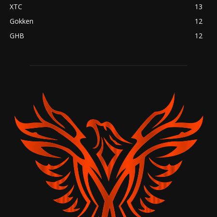
XTC
13
Gokken
12
GHB
12