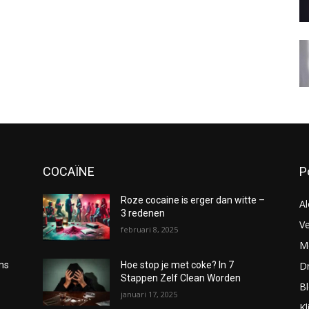
COCAÏNE
P
Roze cocaine is erger dan witte –
Al
3 redenen
Ve
februari 8, 2025
Me
D
oms
Hoe stop je met coke? In 7
Stappen Zelf Clean Worden
B
januari 17, 2025
Kl