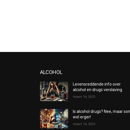
ALCOHOL
Levensreddende info over
alcohol en drugs verslaving
maart 14, 2025
Is alcohol drugs? Nee, maar s
wel erger!
maart 14, 2025