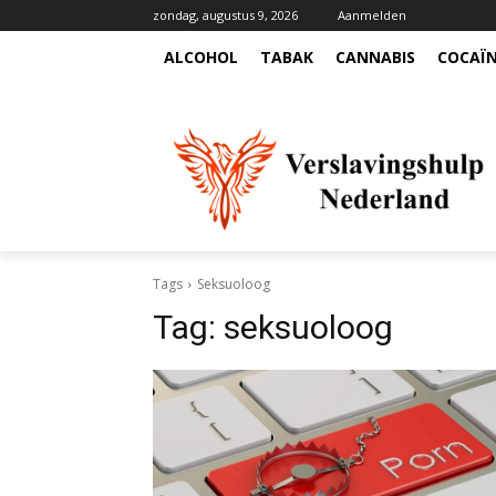
zondag, augustus 9, 2026
Aanmelden
ALCOHOL
TABAK
CANNABIS
COCAÏ
Tags
Seksuoloog
Tag:
seksuoloog