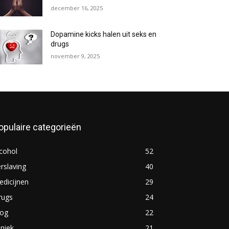
december 16, 2025
Dopamine kicks halen uit seks en
drugs
november 9, 2025
opulaire categorieën
cohol
52
rslaving
40
dicijnen
29
rugs
24
log
22
iniek
21