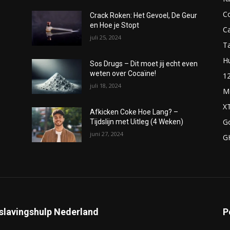
C
Crack Roken: Het Gevoel, De Geur
en Hoe je Stopt
C
juli 25, 2024
T
H
Sos Drugs – Dit moet jij echt even
weten over Cocaïne!
1
juli 18, 2024
M
X
Afkicken Coke Hoe Lang? –
G
Tijdslijn met Uitleg (4 Weken)
juni 27, 2024
G
slavingshulp Nederland
P