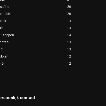
ocaïne
20
annabis
20
abak
14
ulp
14
2 Stappen
14
entaal
13
TC
13
okken
12
HB
12
ersoonlijk contact