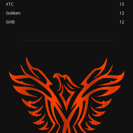
XTC
13
Gokken
12
GHB
12