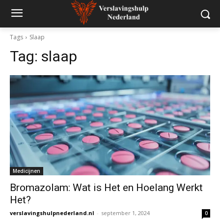
Tags
Slaap
Tag:
slaap
Medicijnen
Bromazolam: Wat is Het en Hoelang Werkt
Het?
verslavingshulpnederland.nl
-
september 1, 2024
0