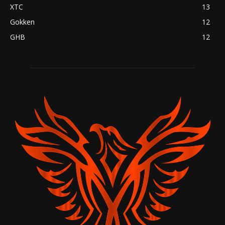
XTC
13
Gokken
12
GHB
12