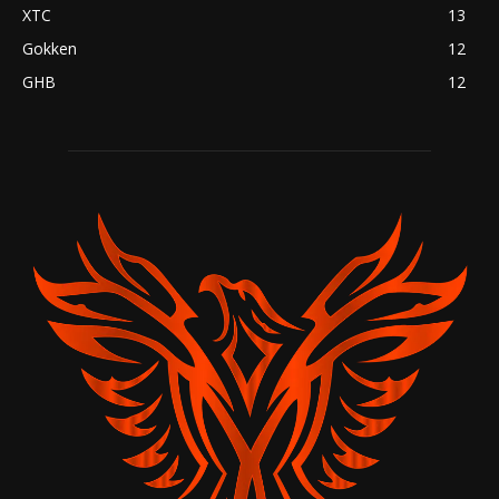
XTC
13
Gokken
12
GHB
12