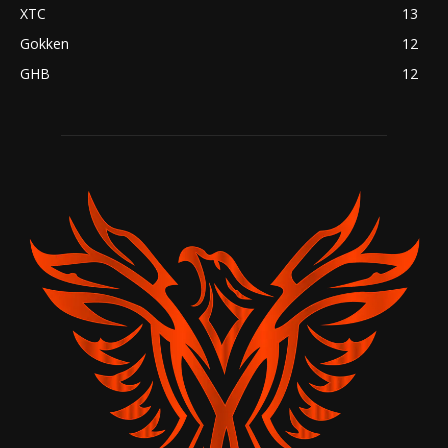
XTC
13
Gokken
12
GHB
12