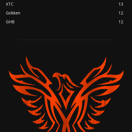
XTC
13
Gokken
12
GHB
12