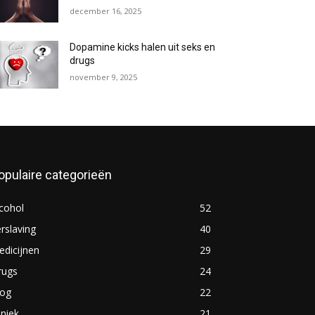
december 16, 2025
Dopamine kicks halen uit seks en
drugs
november 9, 2025
opulaire categorieën
cohol
52
rslaving
40
dicijnen
29
rugs
24
log
22
iniek
21