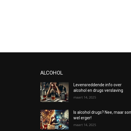
ALCOHOL
Levensreddende info over
alcohol en drugs verslaving
maart 14, 2025
Is alcohol drugs? Nee, maar s
wel erger!
maart 14, 2025