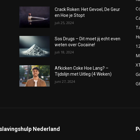
C
Crack Roken: Het Gevoel, De Geur
en Hoe je Stopt
C
juli 25, 2024
T
H
Sos Drugs – Dit moet jij echt even
weten over Cocaïne!
1
juli 18, 2024
M
X
Afkicken Coke Hoe Lang? –
G
Tijdslijn met Uitleg (4 Weken)
juni 27, 2024
G
slavingshulp Nederland
P