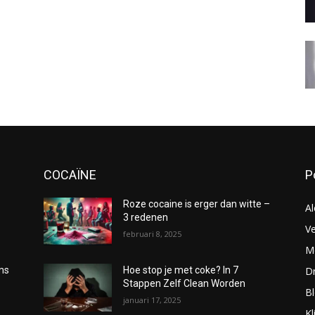
COCAÏNE
P
Roze cocaine is erger dan witte –
Al
3 redenen
Ve
februari 8, 2025
Me
D
oms
Hoe stop je met coke? In 7
Stappen Zelf Clean Worden
B
januari 17, 2025
Kl