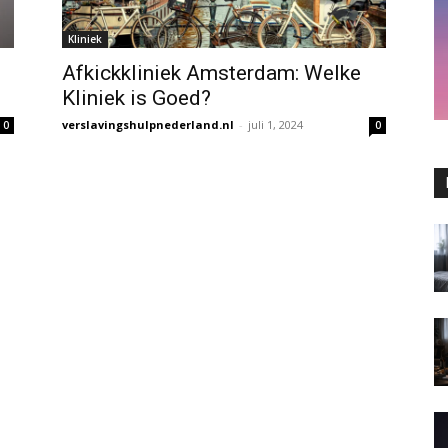
Kliniek
Afkickkliniek Amsterdam: Welke
Kliniek is Goed?
verslavingshulpnederland.nl
-
juli 1, 2024
0
0