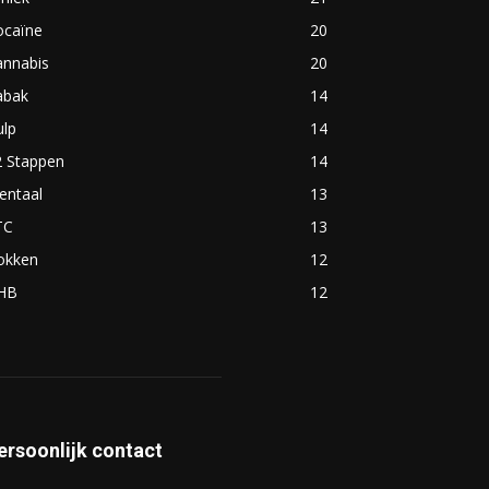
ocaïne
20
annabis
20
abak
14
ulp
14
2 Stappen
14
entaal
13
TC
13
okken
12
HB
12
ersoonlijk contact