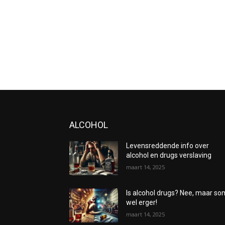
ALCOHOL
Levensreddende info over
alcohol en drugs verslaving
maart 14, 2025
Is alcohol drugs? Nee, maar s
wel erger!
maart 14, 2025