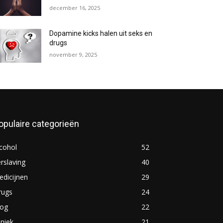
december 16, 2025
Dopamine kicks halen uit seks en
drugs
november 9, 2025
opulaire categorieën
cohol
52
rslaving
40
dicijnen
29
rugs
24
log
22
iniek
21