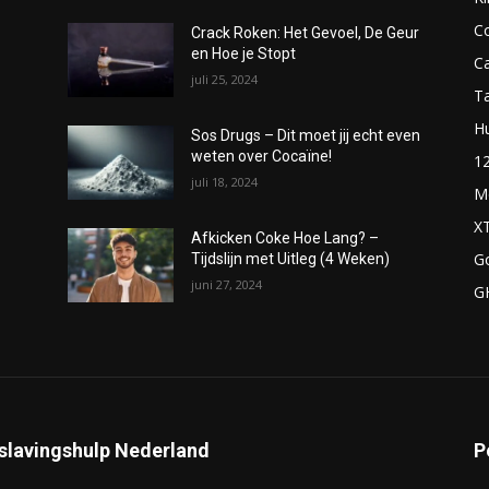
C
Crack Roken: Het Gevoel, De Geur
en Hoe je Stopt
C
juli 25, 2024
T
H
Sos Drugs – Dit moet jij echt even
weten over Cocaïne!
1
juli 18, 2024
M
X
Afkicken Coke Hoe Lang? –
G
Tijdslijn met Uitleg (4 Weken)
juni 27, 2024
G
slavingshulp Nederland
P