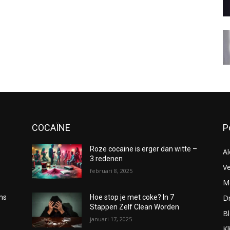
COCAÏNE
P
Roze cocaine is erger dan witte –
Al
3 redenen
Ve
februari 8, 2025
Me
D
oms
Hoe stop je met coke? In 7
Stappen Zelf Clean Worden
B
januari 17, 2025
Kl