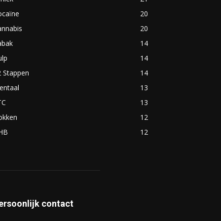
ocaïne
20
annabis
20
abak
14
ulp
14
2 Stappen
14
entaal
13
TC
13
okken
12
HB
12
ersoonlijk contact