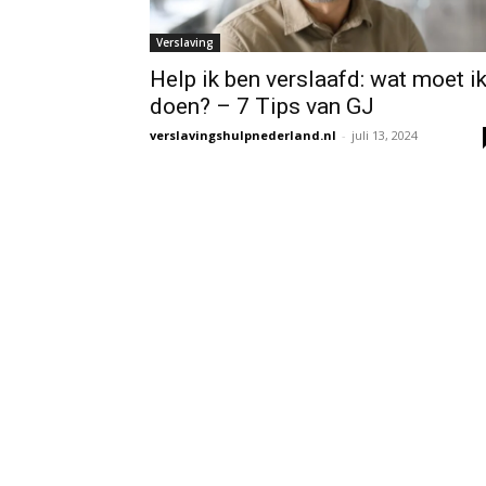
Verslaving
Help ik ben verslaafd: wat moet i
doen? – 7 Tips van GJ
verslavingshulpnederland.nl
-
juli 13, 2024