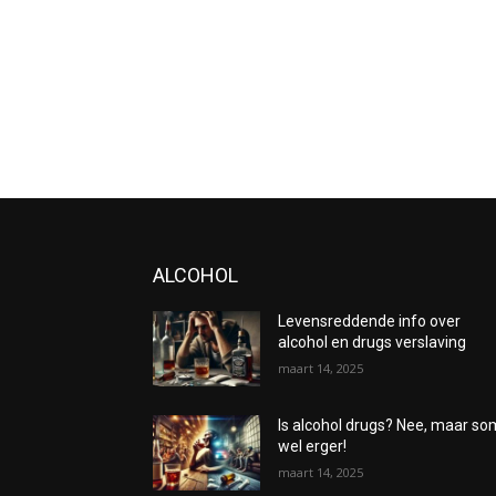
ALCOHOL
Levensreddende info over
alcohol en drugs verslaving
maart 14, 2025
Is alcohol drugs? Nee, maar s
wel erger!
maart 14, 2025