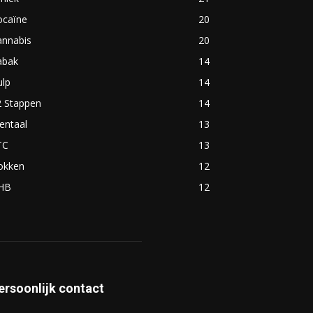
ocaïne
20
annabis
20
abak
14
ulp
14
2 Stappen
14
entaal
13
TC
13
okken
12
HB
12
ersoonlijk contact