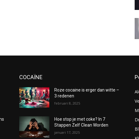
COCAÏNE
P
Roze cocaine is erger dan witte –
Al
3 redenen
Ve
februari 8, 2025
Me
D
oms
Hoe stop je met coke? In 7
Stappen Zelf Clean Worden
B
januari 17, 2025
Kl