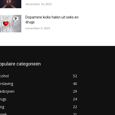
december 16, 2025
Dopamine kicks halen uit seks en
drugs
november 9, 2025
opulaire categorieën
cohol
52
rslaving
40
dicijnen
29
rugs
24
log
22
iniek
21