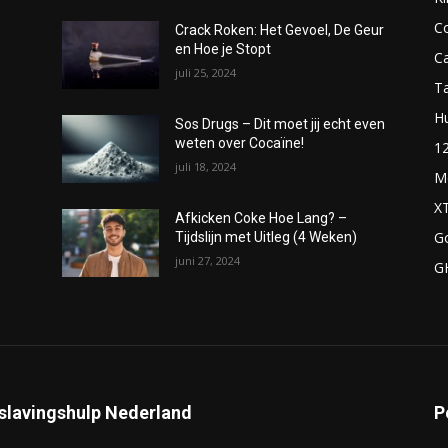
C
Crack Roken: Het Gevoel, De Geur
en Hoe je Stopt
C
juli 25, 2024
T
H
Sos Drugs – Dit moet jij echt even
weten over Cocaïne!
1
juli 18, 2024
M
X
Afkicken Coke Hoe Lang? –
G
Tijdslijn met Uitleg (4 Weken)
juni 27, 2024
G
slavingshulp Nederland
P