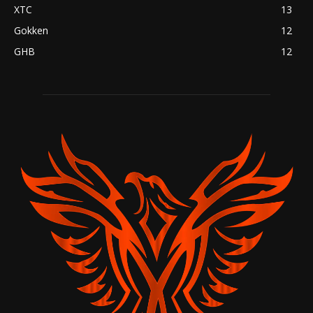
XTC
13
Gokken
12
GHB
12