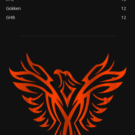
Gokken
12
GHB
12