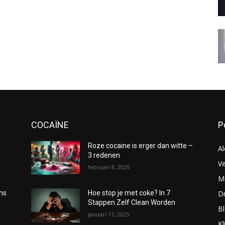
COCAÏNE
P
Roze cocaine is erger dan witte –
Al
3 redenen
Ve
februari 8, 2025
Me
D
oms
Hoe stop je met coke? In 7
Stappen Zelf Clean Worden
B
januari 17, 2025
Kl