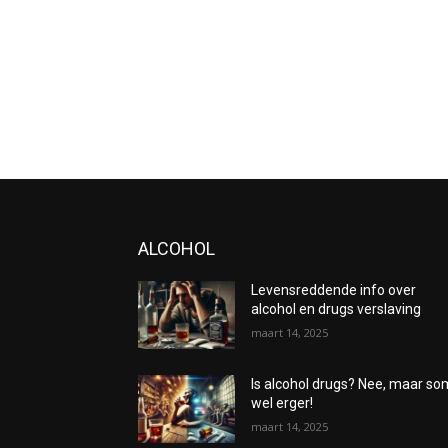
ALCOHOL
Levensreddende info over
alcohol en drugs verslaving
maart 14, 2025
Is alcohol drugs? Nee, maar s
wel erger!
maart 14, 2025