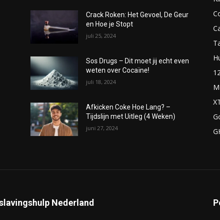
C
Crack Roken: Het Gevoel, De Geur
en Hoe je Stopt
C
juli 25, 2024
T
H
Sos Drugs – Dit moet jij echt even
weten over Cocaïne!
1
juli 18, 2024
M
X
Afkicken Coke Hoe Lang? –
G
Tijdslijn met Uitleg (4 Weken)
juni 27, 2024
G
slavingshulp Nederland
P