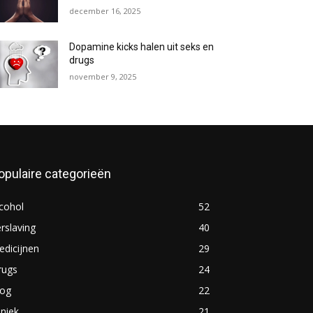
december 16, 2025
Dopamine kicks halen uit seks en
drugs
november 9, 2025
opulaire categorieën
cohol
52
rslaving
40
dicijnen
29
rugs
24
log
22
iniek
21