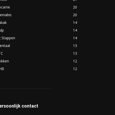
ocaïne
20
annabis
20
abak
14
ulp
14
2 Stappen
14
entaal
13
TC
13
okken
12
HB
12
ersoonlijk contact