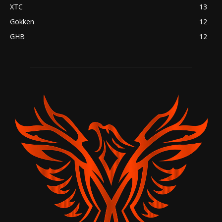
XTC
13
Gokken
12
GHB
12