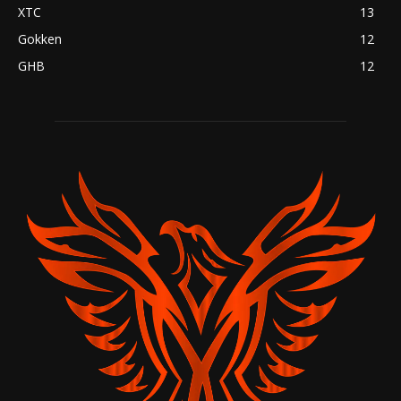
XTC
13
Gokken
12
GHB
12