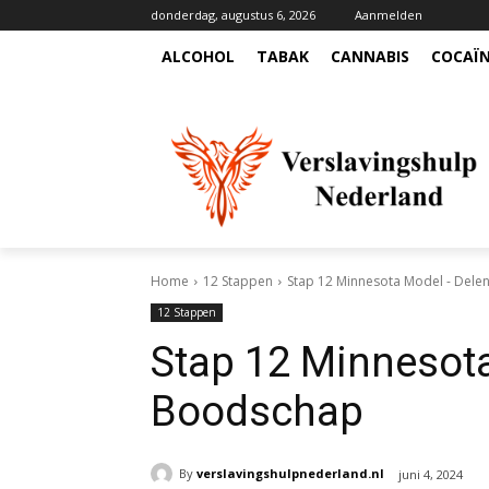
donderdag, augustus 6, 2026
Aanmelden
ALCOHOL
TABAK
CANNABIS
COCAÏ
Home
12 Stappen
Stap 12 Minnesota Model - Dele
12 Stappen
Stap 12 Minnesot
Boodschap
By
verslavingshulpnederland.nl
juni 4, 2024