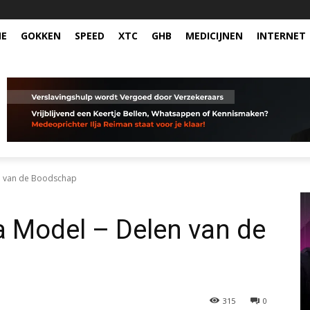
NE
GOKKEN
SPEED
XTC
GHB
MEDICIJNEN
INTERNET
n van de Boodschap
a Model – Delen van de
315
0