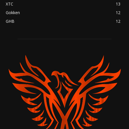
XTC
13
Gokken
12
GHB
12