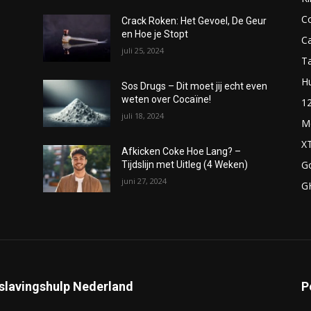
C
Crack Roken: Het Gevoel, De Geur
en Hoe je Stopt
C
juli 25, 2024
T
H
Sos Drugs – Dit moet jij echt even
weten over Cocaïne!
1
juli 18, 2024
M
X
Afkicken Coke Hoe Lang? –
G
Tijdslijn met Uitleg (4 Weken)
juni 27, 2024
G
slavingshulp Nederland
P