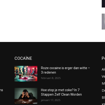
COCAÏNE
P
Roze cocaine is erger dan witte –
Al
3 redenen
Ve
februari 8, 2025
Me
D
oms
Hoe stop je met coke? In 7
Stappen Zelf Clean Worden
B
januari 17, 2025
Kl