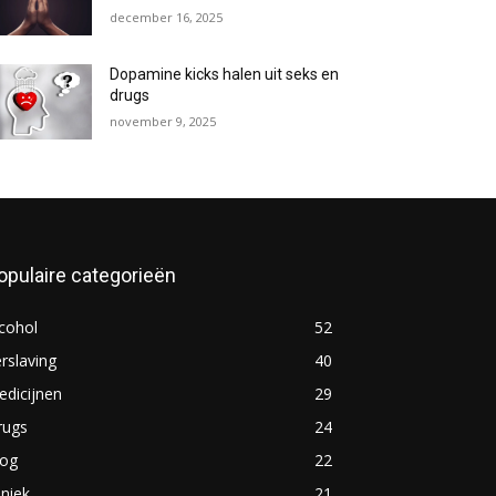
december 16, 2025
Dopamine kicks halen uit seks en
drugs
november 9, 2025
opulaire categorieën
cohol
52
rslaving
40
dicijnen
29
rugs
24
log
22
iniek
21