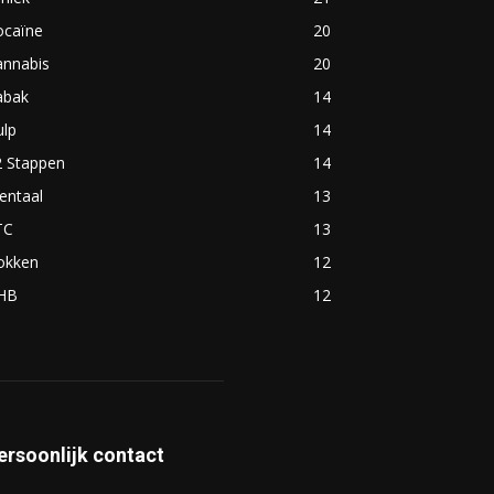
ocaïne
20
annabis
20
abak
14
ulp
14
2 Stappen
14
entaal
13
TC
13
okken
12
HB
12
ersoonlijk contact