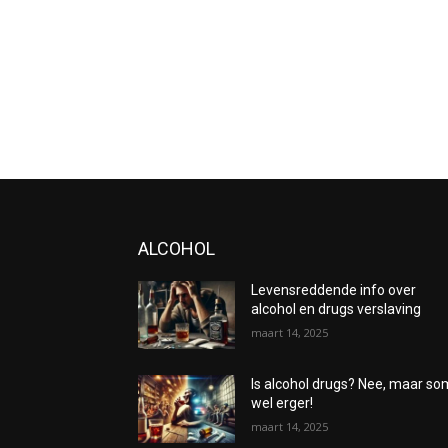
ALCOHOL
Levensreddende info over
alcohol en drugs verslaving
maart 14, 2025
Is alcohol drugs? Nee, maar s
wel erger!
maart 14, 2025