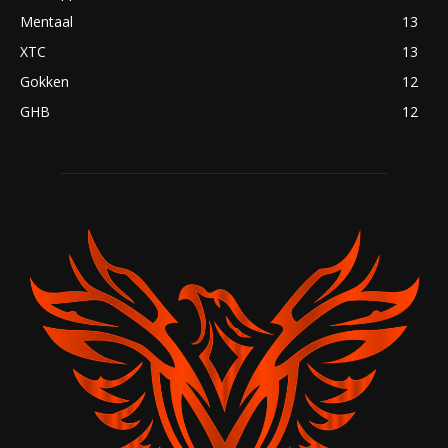
Mentaal
13
XTC
13
Gokken
12
GHB
12