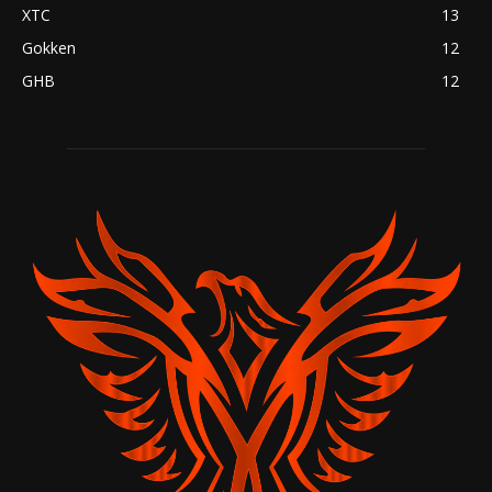
XTC
13
Gokken
12
GHB
12