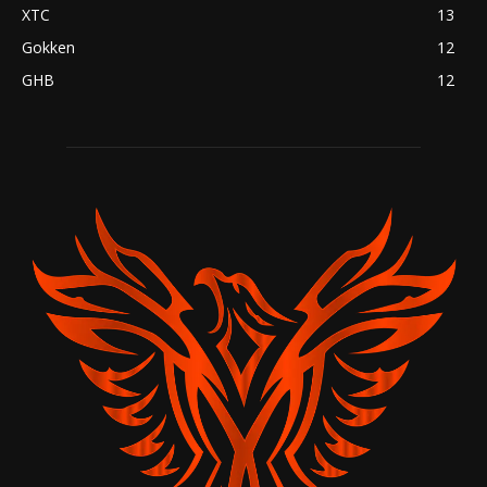
XTC
13
Gokken
12
GHB
12