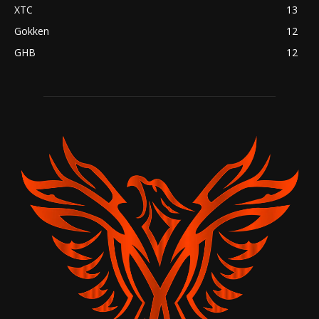
XTC
13
Gokken
12
GHB
12