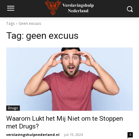
Tags
Geen excuus
Tag:
geen excuus
Drugs
Waarom Lukt het Mij Niet om te Stoppen
met Drugs?
verslavingshulpnederland.nl
-
juli 19, 2024
0