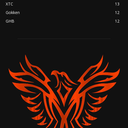
XTC
13
Gokken
12
GHB
12