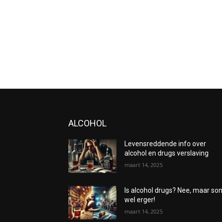
ALCOHOL
Levensreddende info over
alcohol en drugs verslaving
maart 14, 2025
Is alcohol drugs? Nee, maar s
wel erger!
maart 14, 2025