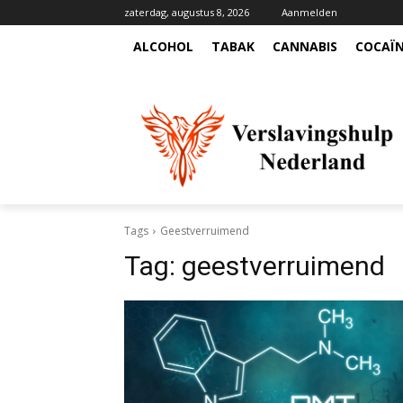
zaterdag, augustus 8, 2026
Aanmelden
ALCOHOL
TABAK
CANNABIS
COCAÏ
Tags
Geestverruimend
Tag:
geestverruimend