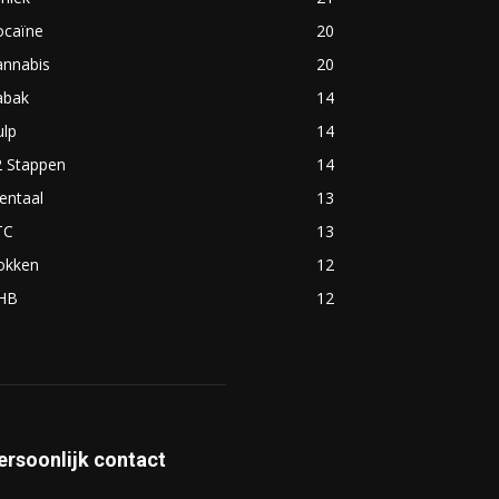
ocaïne
20
annabis
20
abak
14
ulp
14
2 Stappen
14
entaal
13
TC
13
okken
12
HB
12
ersoonlijk contact