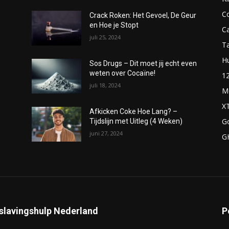
C
Crack Roken: Het Gevoel, De Geur
en Hoe je Stopt
C
juli 25, 2024
T
H
Sos Drugs – Dit moet jij echt even
weten over Cocaïne!
1
juli 18, 2024
M
X
Afkicken Coke Hoe Lang? –
G
Tijdslijn met Uitleg (4 Weken)
juni 27, 2024
G
slavingshulp Nederland
P