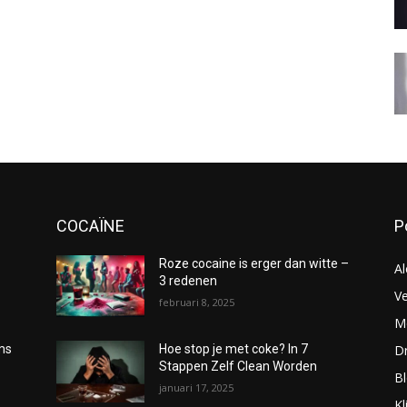
COCAÏNE
P
Roze cocaine is erger dan witte –
Al
3 redenen
Ve
februari 8, 2025
Me
D
oms
Hoe stop je met coke? In 7
Stappen Zelf Clean Worden
B
januari 17, 2025
Kl