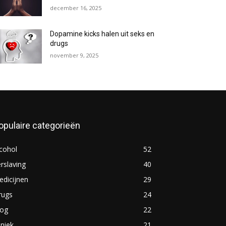
december 16, 2025
Dopamine kicks halen uit seks en
drugs
november 9, 2025
opulaire categorieën
cohol
52
rslaving
40
dicijnen
29
rugs
24
log
22
iniek
21