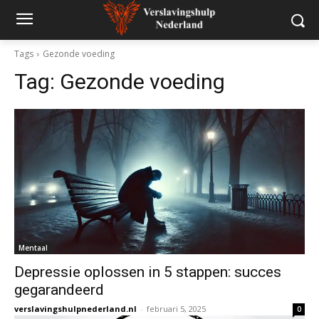
Tags
Gezonde voeding
Tag:
Gezonde voeding
Mentaal
Depressie oplossen in 5 stappen: succes
gegarandeerd
verslavingshulpnederland.nl
-
februari 5, 2025
0