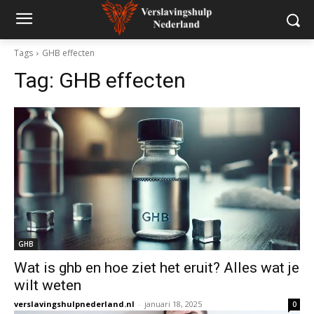
Tags
GHB effecten
Tag:
GHB effecten
GHB
Wat is ghb en hoe ziet het eruit? Alles wat je
wilt weten
verslavingshulpnederland.nl
-
januari 18, 2025
0