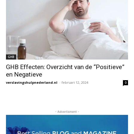
GHB
GHB Effecten: Overzicht van de “Positieve”
en Negatieve
verslavingshulpnederland.nl
-
februari 12, 2024
0
- Advertisment -