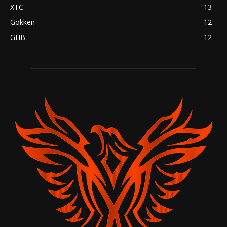
XTC
13
Gokken
12
GHB
12