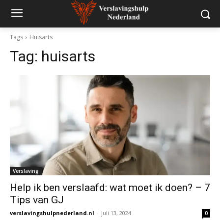
Tags
Huisarts
Tag:
huisarts
Verslaving
Help ik ben verslaafd: wat moet ik doen? – 7
Tips van GJ
verslavingshulpnederland.nl
-
juli 13, 2024
0