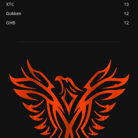
XTC
13
Gokken
12
GHB
12