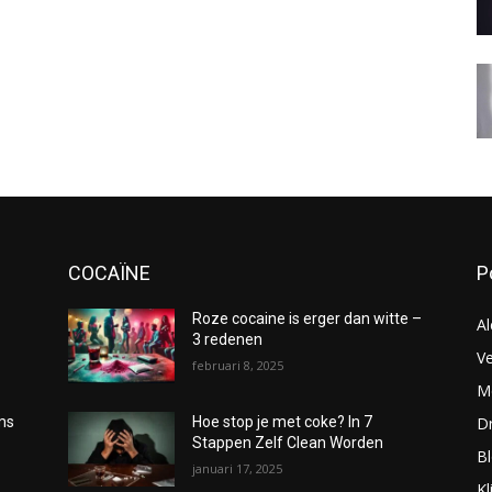
COCAÏNE
P
Roze cocaine is erger dan witte –
Al
3 redenen
Ve
februari 8, 2025
Me
D
oms
Hoe stop je met coke? In 7
Stappen Zelf Clean Worden
B
januari 17, 2025
Kl