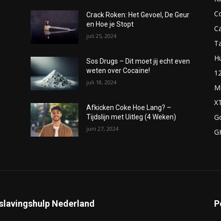
C
Crack Roken: Het Gevoel, De Geur
en Hoe je Stopt
C
juli 25, 2024
T
H
Sos Drugs – Dit moet jij echt even
weten over Cocaïne!
1
juli 18, 2024
M
X
Afkicken Coke Hoe Lang? –
G
Tijdslijn met Uitleg (4 Weken)
juni 27, 2024
G
slavingshulp Nederland
P