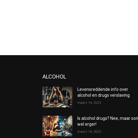
ALCOHOL
Levensreddende info over
alcohol en drugs verslaving
maart 14, 2025
Is alcohol drugs? Nee, maar s
wel erger!
maart 14, 2025