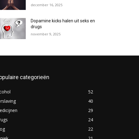
december 16, 2025
Dopamine kicks halen uit seks en
drugs
november 9, 2025
opulaire categorieën
cohol
52
rslaving
40
dicijnen
29
rugs
24
log
22
iniek
21