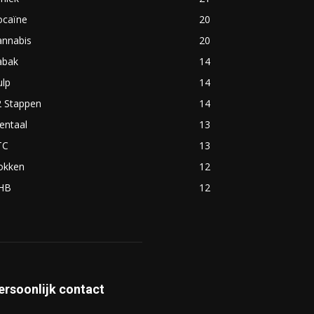
ocaïne
20
annabis
20
abak
14
ulp
14
2 Stappen
14
entaal
13
TC
13
okken
12
HB
12
ersoonlijk contact