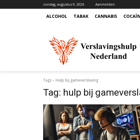
zondag, augustus 9, 2026
Aanmelden
ALCOHOL
TABAK
CANNABIS
COCAÏ
Tags
Hulp bij gameverslaving
Tag:
hulp bij gamevers